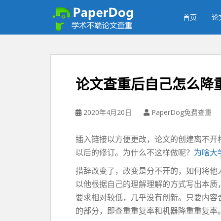
P
a
首页
论
p
e
r
d
o
论文查重后自己怎么降
g
免
费
2020年4月20日
PaperDog免费查重
论
文
插入链接以方便更改，论文的创建离不开
查
以后的修订。为什么不这样做呢？
为啥大
重
平
措辞改变了，改变是分不开的，如何将他
台
以他根据自己的理解理解的方式写出本质
要求相对较低，几乎没有创新。只要内容
的部分，即查重重复率和机器降重重复率