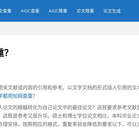
文查重
AIGC查重
AIGC降重
论文降重
论文生成
重？
相关文献或内容的引用和参考。以文字文档的形式插入引用的文
学都用知网查重？
人论文的精髓转化为自己论文中的最佳论文？这就要求参考文献
，这既是参考又是升华。硕士和博士学位论文相比，本科毕业论
合理安排，按照相应的格式，重复率就会降低到要求以下，可以
。