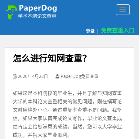
P
TOGGLE
a
p
e
免费查重入口
登录
|
r
d
o
g
怎么进行知网查重？
免
费
论
2020年4月22日
PaperDog免费查重
文
查
如果您是本科院校的毕业生，并且了解与知网查重
重
大学的本科论文查重相关的常见问题，则在撰写论
平
文时应格外小心。通过重复率查重不是问题。我坚
台
信，如果大家认真完成论文写作，毕业论文查重成
绩肯定会给您满意的成绩，当然，您可以大学毕业
成功，并祝大家毕业顺利。