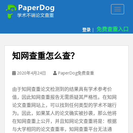
P
TOGGLE
a
p
e
免费查重入口
登录
|
r
d
o
g
知网查重怎么查？
免
费
论
2020年4月24日
PaperDog免费查重
文
查
由于知网查重论文检测到的结果具有学术参考价
重
值，因此知网查重报告无需质疑其严格性。在知网
平
论文查重网站上，可以找到任何类型的学术不端行
台
为。因此，如果某人的论文确实被抄袭，那么他将
在知网查重上公开，并且知网论文查重将是：根据
与大学相同的论文查重率，知网查重平台无法通