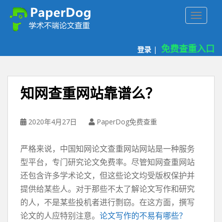
P
TOGGLE
a
p
e
免费查重入口
登录
|
r
d
o
g
知网查重网站靠谱么？
免
费
论
2020年4月27日
PaperDog免费查重
文
查
严格来说，中国知网论文查重网站网站是一种服务
重
型平台，专门研究论文免费率。尽管知网查重网站
平
还包含许多学术论文，但这些论文均受版权保护并
台
提供给某些人。对于那些不太了解论文写作和研究
的人，不是某些投机者进行剽窃。在这方面，撰写
论文的人应特别注意。
论文写作的不易有哪些？