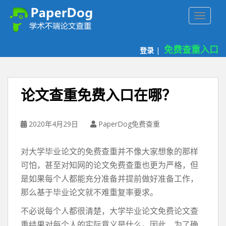
P
TOGGLE
a
p
e
免费查重入口
登录
|
r
d
o
g
论文查重免费入口在哪？
免
费
论
2020年4月29日
PaperDog免费查重
文
查
对大学毕业论文的免费查重并不像大家想象的那样
重
可怕，甚至对知网的论文免费查重也更为严格，但
平
是如果每个人都能充分准备并提前做好准备工作，
台
那么基于毕业论文就不难重复率要求。
不必说每个人都很清楚，大学毕业论文免费论文查
重结果对每个人的实际意义是什么。因此，为了确