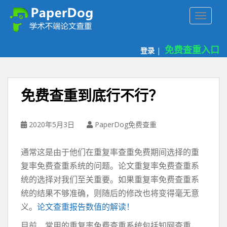
P
TOGGLE
a
p
e
免费查重入口
登录
|
r
d
o
g
免费查重到底行不行？
免
费
论
2020年5月3日
PaperDog免费查重
文
查
通常这是由于他们在重复率查重免费期间选择的重
重
复率免费查重系统的问题。论文重复率免费查重系
平
统的选择对我们至关重要。如果重复率免费查重系
台
统的结果不够准确，则随后的修改也将变得毫无意
义。
论文查重报告数值的解读！
目前，常用的重复率免费查重系统包括知网查重，