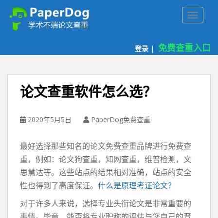
P
TOGGLE
a
p
e
免费查重入口
登录
|
r
d
o
g
论文查重软件怎么选？
免
费
论
2020年5月5日
PaperDog免费查重
文
查
最好选择那些知名的论文免费查重品牌进行免费查
重
重，例如：论文狗查重，知网查重，维普检测，文
平
思慧达等。这些站点的结果相对准确，站点的安全
台
性也得到了高度保证。
什么是原理考证论文？
对于许多人来说，选择专业头衔论文是非常重要的
事情。毕竟，能否将专业职称的评估与您自己的晋