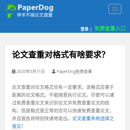
P
TOGGLE
a
p
e
免费查重入口
登录
|
r
d
o
g
论文查重对格式有啥要求？
免
费
论
2020年5月11日
PaperDog免费查重
文
查
论文查重对论文格式也有一定要求。该格式应基于
重
距离的论文格式。不能随意执行论文。尽管可以通
平
过免费查重论文来识别论文并免费查重论文的结
台
构，但是格式是正常的仅可以快速免费查重论文，
并且报告将特别快速地发出。
论文查重系统选择之
我见！