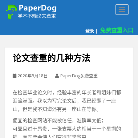
P
TOGGLE
a
p
e
免费查重入口
登录
|
r
d
o
g
论文查重的几种方法
免
费
论
2020年5月18日
PaperDog免费查重
文
查
在检查毕业论文时，经验丰富的年长者和姐妹们都
重
泪流满面。我以为写完论文后，我已经翻了一座
平
山，但是我不知道还有另一座山在等你。
台
便宜的检查网站不能被信任，准确率太低；
可靠且过于昂贵，一张支票大约相当于一个星期的
钱，而支票会使人们变得非常贫穷。