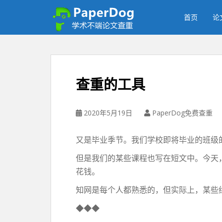
P
a
首页
论
p
e
r
d
o
查重的工具
g
免
费
2020年5月19日
PaperDog免费查重
论
文
又是毕业季节。我们学校即将毕业的班级
查
重
但是我们的某些课程也写在短文中。今天，
平
花钱。
台
知网是每个人都熟悉的，但实际上，某些
◆◆◆