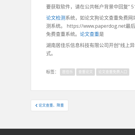
要获取软件，请在公共帐户背景中回复“ 51
论文检测
系统，如论文狗论文查重免费网
测系统。 https://www.paperdog.n
免费查重系统。
论文查重
是
湖南居佳乐信息科技有限公司开创“线上
式。
标签：
居佳乐
查重论文
论文查重免费入口
文
论文查重、降重
章
导
航