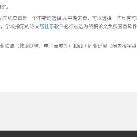
8”。
站在线查重是一个不错的选择,从中期来看，可以选择一些具有
et最后，学校指定的论文
居佳乐
软件必须被选为终稿论文免费查重软
异业联盟（教培联盟、电子商城等）和线下同业延展（闲置楼宇