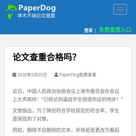
P
TOGGLE
a
p
e
免费查重入口
登录
|
r
d
o
g
论文查重合格吗？
免
费
论
2020年5月20日
PaperDog免费查重
文
查
近日，中国人民政治协商会议上海市委员会在会议
重
上大声疾呼：“已经达到逼迫学生捏造伪证的地步！”
平
台
文章指出，为了降低符合学校规定的符合率，学生
逐渐找到了对策。
例如，删除不应删除的文本，并将纸张更改为看起