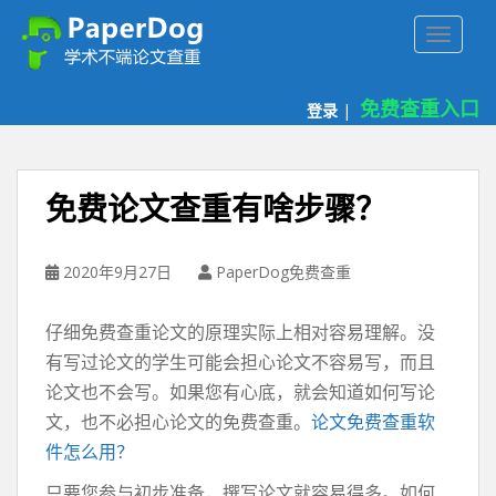
P
TOGGLE
a
p
e
免费查重入口
登录
|
r
d
o
g
免费论文查重有啥步骤？
免
费
论
2020年9月27日
PaperDog免费查重
文
查
仔细免费查重论文的原理实际上相对容易理解。没
重
有写过论文的学生可能会担心论文不容易写，而且
平
论文也不会写。如果您有心底，就会知道如何写论
台
文，也不必担心论文的免费查重。
论文免费查重软
件怎么用？
只要您参与初步准备，撰写论文就容易得多。如何