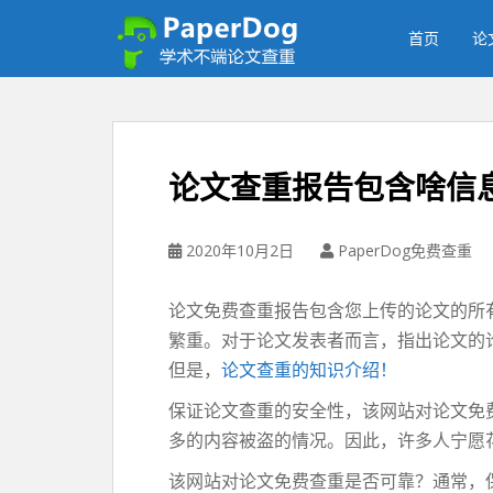
P
a
首页
论
p
e
r
d
o
论文查重报告包含啥信
g
免
费
2020年10月2日
PaperDog免费查重
论
文
论文免费查重报告包含您上传的论文的所
查
繁重。对于论文发表者而言，指出论文的
重
平
但是，
论文查重的知识介绍！
台
保证论文查重的安全性，该网站对论文免
多的内容被盗的情况。因此，许多人宁愿
该网站对论文免费查重是否可靠？通常，