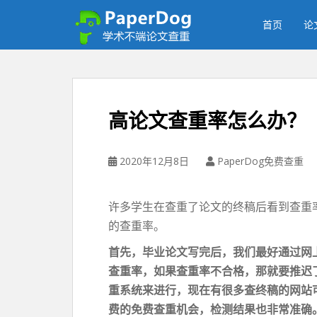
P
a
首页
论
p
e
r
d
o
高论文查重率怎么办？
g
免
费
2020年12月8日
PaperDog免费查重
论
文
查
许多学生在查重了论文的终稿后看到查重
重
的查重率。
平
首先，毕业论文写完后，我们最好通过网
台
查重率
，如果
查重率
不合格，那就要推迟
重系统来进行，现在有很多查
终稿
的网站
费的
免费查重
机会，检测结果也非常准确