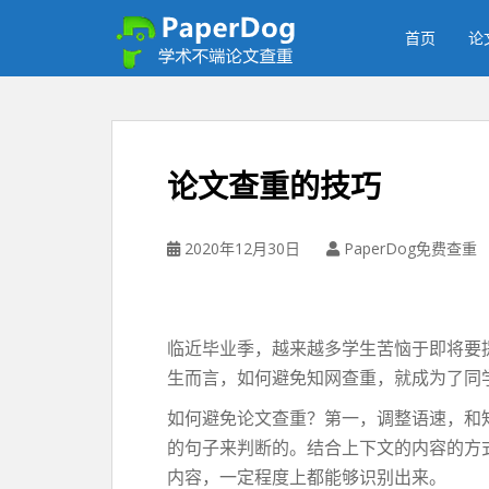
P
a
首页
论
p
e
r
d
o
论文查重的技巧
g
免
费
2020年12月30日
PaperDog免费查重
论
文
查
重
临近毕业季，越来越多学生苦恼于即将要
平
生而言，如何避免知网查重，就成为了同
台
如何避免论文查重？第一，调整语速，和
的句子来判断的。结合上下文的内容的方
内容，一定程度上都能够识别出来。