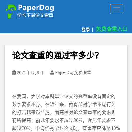
P
TOGGLE
a
p
e
免费查重入口
登录
|
r
d
o
g
论文查重的通过率多少？
免
费
论
2021年2月9日
PaperDog免费查重
文
查
重
在我国，大学对本科毕业论文的查重率没有固定的
平
数字要求本身。在近年来，教育部对学术不端行为
台
的打击越来越严厉，而高校对论文查重率的要求也
有所提高：前几年要求不超过30%，近几年要求不
超过20%。申请优秀毕业论文时，查重率应降至10%