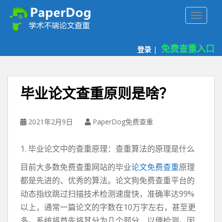
P
TOGGLE
a
p
e
免费查重入口
登录
|
r
d
o
g
毕业论文查重原则是啥？
免
费
论
2021年2月9日
PaperDog免费查重
文
查
1. 毕业论文中的查重原理：查重算法的原理是什么
重
平
目前大多数免费查重网站的毕业
论文免费查重
原理
台
都是先进的、优秀的算法。论文狗免费查重平台的
动态指纹跳过扫描技术检测速度快，准确率达99%
以上，通常一篇论文的字数在10万字左右，甚至更
多。系统将首先将其分为几个部分，以便检测。因