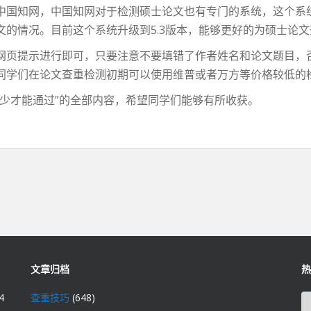
中国知网，中国知网对于检测硕士论文也有专门的系统，这个系
的情况。目前这个系统升级到5.3版本，能够更好的为硕士论
页提示进行即可，只要注意不要填错了作者姓名和论文题目，
同学们在论文查重检测初期可以使用维普或者万方等价格较低的
才能通过”的全部内容，希望同学们能够有所收获。
文章归档
热
4
查重技巧
(648)