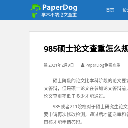
P
a
首页
论
p
e
r
d
o
985硕士论文查重怎么
g
免
费
2021年2月9日
PaperDog免费查重
论
文
硕士阶段的论文比本科阶段的论文要求
查
文答辩，但是硕士论文在参加论文答辩前
重
平
论文查重率低于多少才能通过。
台
985或者211院校对于硕士研究生论
要申请再次修改检测，通过后才能送审和
审核才能申请答辩。