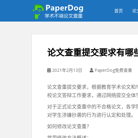
P
a
首页
论
p
e
r
d
o
论文查重提交要求有哪
g
免
费
2021年2月13日
PaperDog免费查重
论
文
论文查重提交要求，根据教育学术论文和
查
校论文答辩工作要求，通过网络提交全体
重
平
对于正式论文查重中的不合格论文，各学
台
对学生涉嫌抄袭的行为进行认定和处理。
如何修改论文查重？
常用修改方法概述：