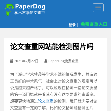
P
TOGGLE
a
p
e
免费查重入口
登录
|
r
d
o
g
论文查重网站能检测图片吗
免
费
论
2021年2月22日
PaperDog免费查重
文
查
为了减少学术抄袭等学术不端的情况发生，营造端
重
正良好的学术风气，社会上对论文查重的规定可以
平
说是越来越严格了，可以说现在检测一篇论文质量
台
的第一道门槛就是看其有没有达到要求的查重率。
想要更快地通过
论文查重
的检测，我们就需要对论
文查重有一定的了解，比如论文检测能检测图片