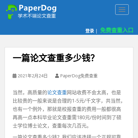
P
TOGGLE
a
p
e
免费查重入口
登录
|
r
d
o
g
一篇论文查重多少钱？
免
费
论
2021年2月24日
PaperDog免费查重
文
查
当然，高质量的
论文查重
网站收费不会太高，也是
重
比较贵的一般来说是合理的1-5元/千文字，共当然，
平
也有一个例外，那就是校报查重的费用一般都很高
台
再高一点本科毕业论文查重需180元/份时间到了硕
士学位博士论文，查重每次几百元。
一篇论文查重多少钱？我们应该选择一个正规可靠