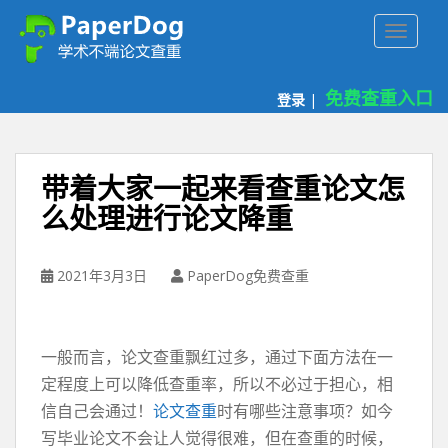
P
TOGGLE
a
p
e
免费查重入口
登录
|
r
d
o
g
带着大家一起来看查重论文怎
免
么处理进行论文降重
费
论
文
2021年3月3日
PaperDog免费查重
查
重
平
台
一般而言，论文查重飘红过多，通过下面方法在一
定程度上可以降低查重率，所以不必过于担心，相
信自己会通过！
论文查重
时有哪些注意事项？如今
写毕业论文不会让人觉得很难，但在查重的时候，