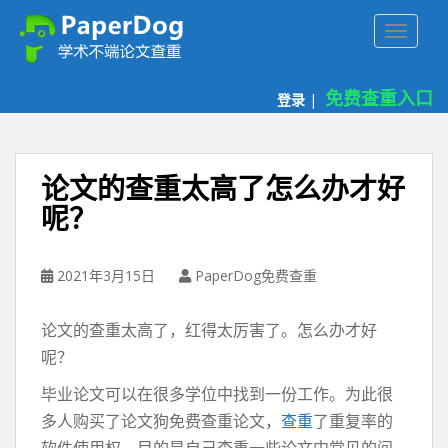
P
TOGGLE
a
p
e
免费查重入口
登录
|
r
d
o
g
论文的查重太高了怎么办才好
免
呢？
费
论
文
2021年3月15日
PaperDog免费查重
查
重
论文的查重太高了，红得太厉害了。怎么办才好
平
台
呢？
毕业论文可以在很多学位中找到一份工作。为此很
多人购买了论文狗免费查重论文，
查重
了重复率的