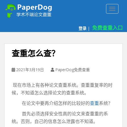
P
TOGGLE
a
p
e
免费查重入口
登录
|
r
d
o
g
查重怎么查？
免
费
论
2021年3月19日
PaperDog免费查重
文
查
现在市场上有各种论文查重系统。查重重复率的时
重
候，不知道怎么选择论文的查重系统。
平
台
在论文中要再介绍怎样的比较好的
查重
系统？
首先必须选择安全性高的论文来查重重的系
统。否则，自己的信息怎么泄露也不知道。