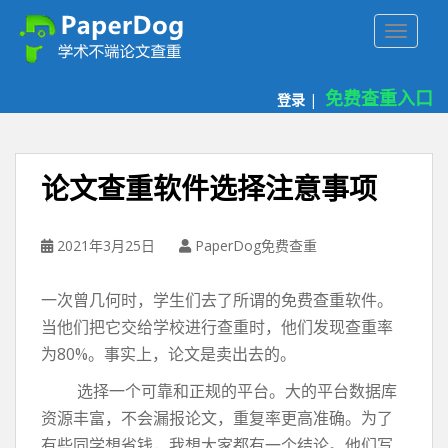
P
TOGGLE
a
p
e
免费查重入口
登录
|
r
d
o
g
论文查重软件选择注意事项
免
费
论
2021年3月25日
PaperDog免费查重
文
查
一次曾几何时，学生们去了所谓的免费查重软件。
重
当他们把它交给学校进行查重时，他们发现查重率
平
为80%。事实上，论文是卖出去的。
台
选择一个可靠和正规的平台。大的平台数据库
资源丰富，不会漏报论文，重复率更高准确。为了
有些同学想省钱，我想大家都有一个结论。他们写