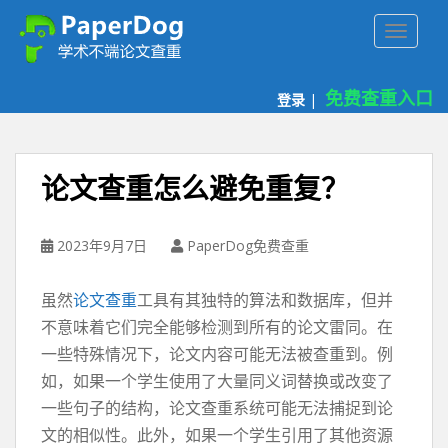
P
TOGGLE
a
p
e
免费查重入口
登录
|
r
d
o
g
论文查重怎么避免重复？
免
费
论
2023年9月7日
PaperDog免费查重
文
查
虽然
论文查重
工具有其独特的算法和数据库，但并
重
不意味着它们完全能够检测到所有的论文雷同。在
平
一些特殊情况下，论文内容可能无法被查重到。例
台
如，如果一个学生使用了大量同义词替换或改变了
一些句子的结构，论文查重系统可能无法捕捉到论
文的相似性。此外，如果一个学生引用了其他资源