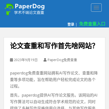
P
TOGGLE
a
p
e
免费查重入口
登录
|
r
d
o
g
论文查重和写作首先啥网站？
免
费
论
2023年9月19日
PaperDog免费查重
文
查
paperdog免费查重网站拥有AI写作论文、查重和降
重
重等多项功能，旨在帮助用户轻松完成论文的各个
平
过程。
台
首先，paperdog提供AI写作论文服务。该网站的AI
写作算法可以自动生成符合学术规范的论文，同时
提供了多种写作风格供用户选择。与其他写作服务