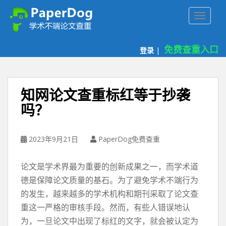
P
TOGGLE
a
p
e
免费查重入口
登录
|
r
d
o
g
知网论文查重标红等于抄袭
免
吗？
费
论
文
2023年9月21日
PaperDog免费查重
查
重
论文是学术界最为重要的创新成果之一，而学术道
平
台
德是保障论文质量的基石。为了避免学术不端行为
的发生，越来越多的学术机构和期刊采取了论文查
重这一严格的审核手段。然而，有些人错误地认
为，一旦论文中出现了标红的文字，就会被认定为