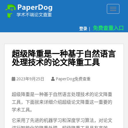
P
TOGGLE
a
p
e
免费查重入口
登录
|
r
d
o
g
超级降重是一种基于自然语言
免
处理技术的论文降重工具
费
论
文
2023年9月25日
PaperDog免费查重
查
重
超级降重是一种基于自然语言处理技术的论文降重
平
台
工具，下面就来详细介绍超级论文降重这一重要的
学术工具。
它采用了先进的机器学习和深度学习算法，对论文