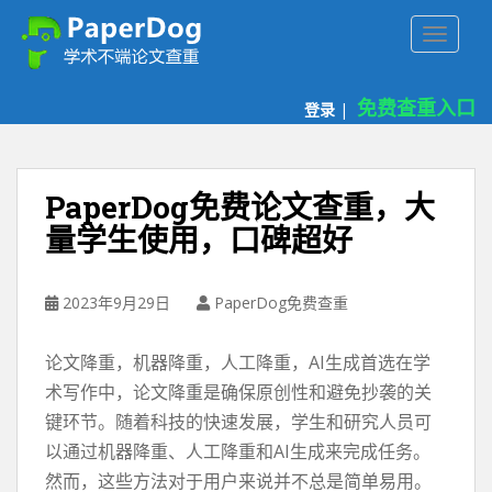
P
TOGGLE
a
p
e
免费查重入口
登录
|
r
d
o
g
PaperDog免费论文查重，大
免
量学生使用，口碑超好
费
论
文
2023年9月29日
PaperDog免费查重
查
重
论文降重，机器降重，人工降重，AI生成首选在学
平
台
术写作中，论文降重是确保原创性和避免抄袭的关
键环节。随着科技的快速发展，学生和研究人员可
以通过机器降重、人工降重和AI生成来完成任务。
然而，这些方法对于用户来说并不总是简单易用。