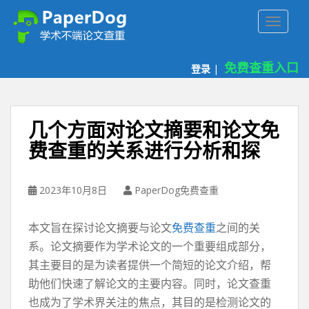
P
TOGGLE
a
p
e
免费查重入口
登录
|
r
d
o
g
几个方面对论文摘要和论文免
免
费查重的关系进行分析和探
费
论
文
2023年10月8日
PaperDog免费查重
查
重
本文旨在探讨论文摘要与论文
免费查重
之间的关
平
台
系。论文摘要作为学术论文的一个重要组成部分，
其主要目的是为读者提供一个简短的论文介绍，帮
助他们快速了解论文的主要内容。同时，论文查重
也成为了学术界关注的焦点，其目的是检测论文的