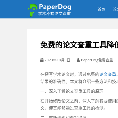
P
a
首页
论
p
e
r
d
o
免费的论文查重工具降
g
免
费
2023年10月9日
PaperDog免费查重
论
文
在撰写学术论文时，通过免费的
论文查重
查
结果的准确性。本文将介绍一些方法和技
重
平
一、深入了解论文查重工具的原理
台
在开始修改论文之前，深入了解将要使用
文，使其能够通过查重工具的检测。
二、重新组织和改写段落