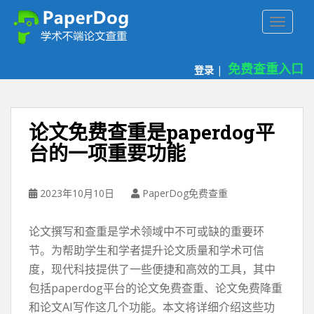
P
TOGGLE
a
p
e
免费查重入口
登录
|
r
d
o
g
论文免费查重是paperdog平
免
台的一项重要功能
费
论
文
2023年10月10日
PaperDog免费查重
查
重
论文撰写和查重是学术领域中不可或缺的重要环
平
台
节。为帮助学生和学者提升论文质量和学术可信
度，现代科技提供了一些便捷和高效的工具，其中
包括paperdog平台的论文免费查重、论文免费降重
和论文AI写作这几个功能。本文将详细介绍这些功