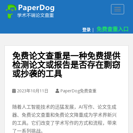
P
TOGGLE
a
p
e
免费查重入口
登录
|
r
d
o
g
免费论文查重是一种免费提供
免
检测论文或报告是否存在剽窃
费
或抄袭的工具
论
文
查
2023年10月11日
PaperDog免费查重
重
平
台
随着人工智能技术的迅猛发展，AI写作、论文生成
器、免费论文查重和免费论文降重成为学术界新兴
的工具。它们改变了学术写作的方式和流程，带来
了一系列挑战。