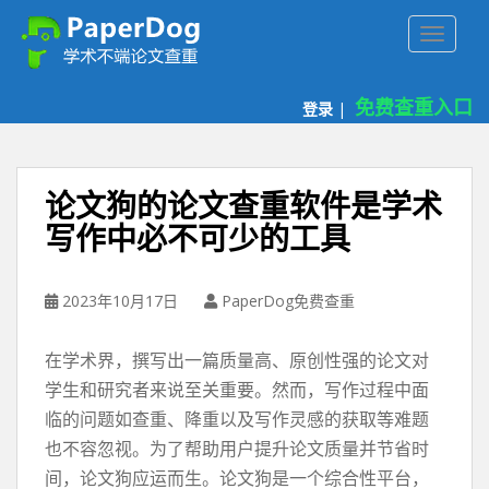
P
TOGGLE
a
p
e
免费查重入口
登录
|
r
d
o
g
论文狗的论文查重软件是学术
免
写作中必不可少的工具
费
论
文
2023年10月17日
PaperDog免费查重
查
重
在学术界，撰写出一篇质量高、原创性强的论文对
平
台
学生和研究者来说至关重要。然而，写作过程中面
临的问题如查重、降重以及写作灵感的获取等难题
也不容忽视。为了帮助用户提升论文质量并节省时
间，论文狗应运而生。论文狗是一个综合性平台，