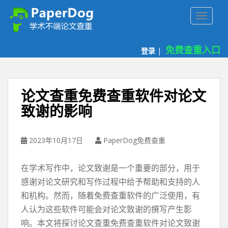
P
TOGGLE
a
p
e
免费查重入口
登录
|
r
d
o
g
论文查重免费查重软件对论文
免
致谢的影响
费
论
文
2023年10月17日
PaperDog免费查重
查
重
在学术写作中，论文致谢是一个重要的部分，用于
平
台
感谢对论文研究和写作过程中给予帮助和支持的人
和机构。然而，随着免费查重软件的广泛使用，有
人认为这些软件可能会对论文致谢的撰写产生影
响。本文将探讨论文查重免费查重软件对论文致谢