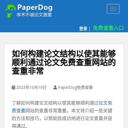
P
TOGGLE
a
p
e
免费查重入口
登录
|
r
d
o
g
如何构建论文结构以使其能够
免
顺利通过论文免费查重网站的
费
查重非常
论
文
查
2023年10月19日
PaperDog免费查重
重
平
台
了解如何构建论文结构以使其能够顺利通过
论文免
费查重
网站的查重非常重要。本文将介绍一些关键
的方法和技巧，以帮助您成功地进行论文查重并获
得通过。