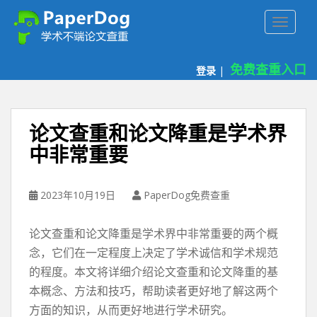
P
TOGGLE
a
p
e
免费查重入口
登录
|
r
d
o
g
论文查重和论文降重是学术界
免
中非常重要
费
论
文
2023年10月19日
PaperDog免费查重
查
重
论文查重和论文降重是学术界中非常重要的两个概
平
台
念，它们在一定程度上决定了学术诚信和学术规范
的程度。本文将详细介绍论文查重和论文降重的基
本概念、方法和技巧，帮助读者更好地了解这两个
方面的知识，从而更好地进行学术研究。