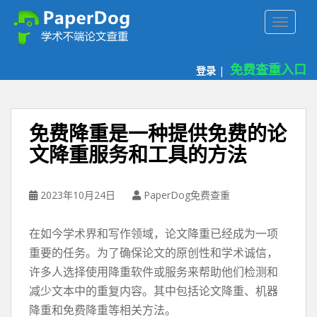
P
TOGGLE
a
p
e
免费查重入口
登录
|
r
d
o
g
免费降重是一种提供免费的论
免
文降重服务和工具的方法
费
论
文
2023年10月24日
PaperDog免费查重
查
重
在如今学术界和写作领域，论文降重已经成为一项
平
台
重要的任务。为了确保论文的原创性和学术诚信，
许多人选择使用降重软件或服务来帮助他们检测和
减少文本中的重复内容。其中包括论文降重、机器
降重和免费降重等相关方法。