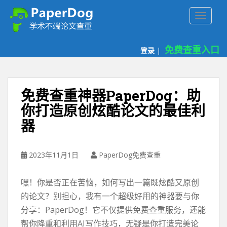
P
TOGGLE
a
p
e
免费查重入口
登录
|
r
d
o
g
免费查重神器PaperDog：助
免
你打造原创炫酷论文的最佳利
费
器
论
文
查
2023年11月1日
PaperDog免费查重
重
平
台
嘿！你是否正在苦恼，如何写出一篇既炫酷又原创
的论文？别担心，我有一个超级好用的神器要与你
分享：PaperDog！它不仅提供免费查重服务，还能
帮你降重和利用AI写作技巧，无疑是你打造完美论