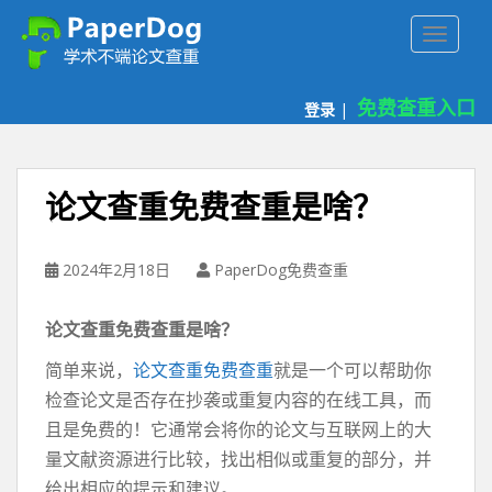
P
TOGGLE
a
p
e
免费查重入口
登录
|
r
d
o
g
论文查重免费查重是啥？
免
费
论
2024年2月18日
PaperDog免费查重
文
查
论文查重免费查重是啥？
重
平
简单来说，
论文查重免费查重
就是一个可以帮助你
台
检查论文是否存在抄袭或重复内容的在线工具，而
且是免费的！它通常会将你的论文与互联网上的大
量文献资源进行比较，找出相似或重复的部分，并
给出相应的提示和建议。