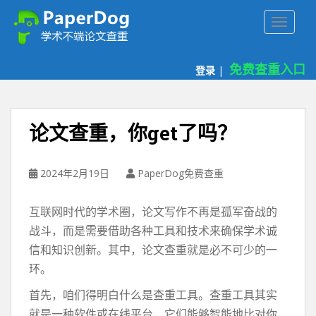
P
TOGGLE
a
p
e
免费查重入口
登录
|
r
d
o
g
论文查重，你get了吗？
免
费
论
2024年2月19日
PaperDog免费查重
文
查
互联网时代的学术圈，论文写作不再是孤军奋战的
重
战斗，而是需要借助各种工具和技术来确保学术诚
平
信和知识创新。其中，论文查重就是必不可少的一
台
环。
首先，咱们得明白什么是查重工具。查重工具其实
就是一种软件或在线平台，它们能够智能地比对你