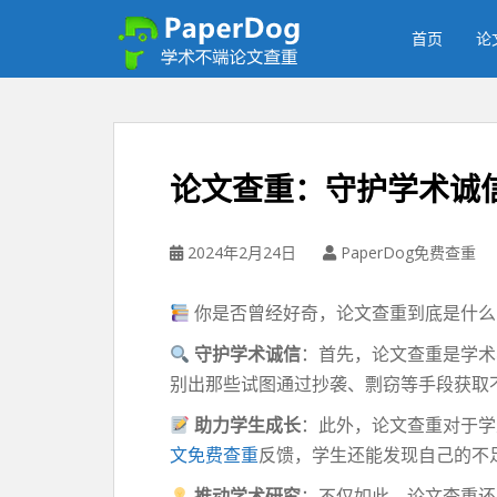
P
a
首页
论
p
e
r
d
o
论文查重：守护学术诚
g
免
费
2024年2月24日
PaperDog免费查重
论
文
你是否曾经好奇，论文查重到底是什么
查
重
守护学术诚信
：首先，论文查重是学术
平
别出那些试图通过抄袭、剽窃等手段获取
台
助力学生成长
：此外，论文查重对于学
文免费查重
反馈，学生还能发现自己的不
推动学术研究
：不仅如此，论文查重还