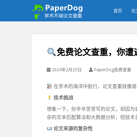
P
a
首页
论
p
e
r
d
o
免费论文查重，你遭
g
免
费
2024年2月25日
PaperDog免费查重
论
文
在学术的海洋中航行，论文查重就像是
查
重
技术挑战
平
想象一下，你辛辛苦苦写的论文，却因为
台
杂的文本匹配算法和大数据分析，但技术
论文来源的复杂性