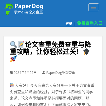
P
TOGGLE
a
p
e
免费查重入口
登录
|
r
d
o
g
论文查重免费查重与降
免
重攻略，让你轻松过关！
费
论
文
查
2024年2月26日
PaperDog免费查重
重
平
台
大家好！今天我来给大家分享一下关于论文查重
免费查重和降重的经验。对于许多即将毕业的同学
来说，论文查重和降重是必须要面对的问题。那
么，如何查重和降重呢？下面就来给大家支支招。