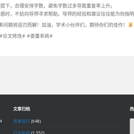
前提下，合理安排字数，避免字数过多导致重复率上升。
困惑时，不妨向导师寻求帮助。导师的经验和建议往往能为你指
率问题将迎刃而解！加油，学术小伙伴们，期待你们的佳作！
 #论文修改# #查重系统#
文章归档
热
4
查重技巧
(648)
行业新闻
(1,552)