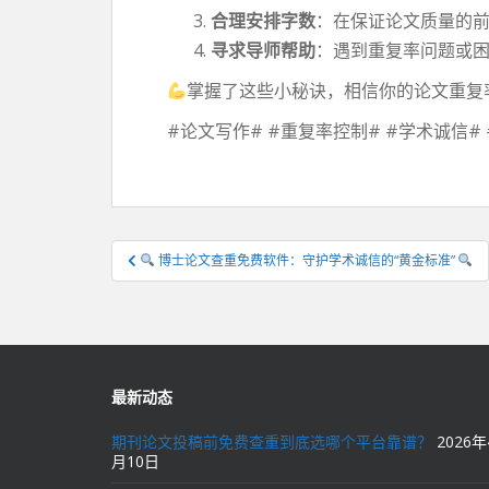
合理安排字数
：在保证论文质量的
寻求导师帮助
：遇到重复率问题或
掌握了这些小秘诀，相信你的论文重复
#论文写作# #重复率控制# #学术诚信#
文
博士论文查重免费软件：守护学术诚信的“黄金标准”
章
导
航
最新动态
期刊论文投稿前免费查重到底选哪个平台靠谱？
2026年
月10日