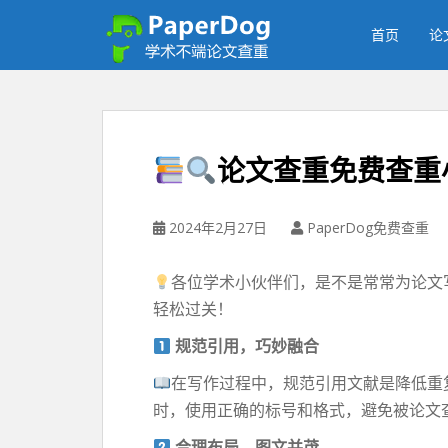
P
a
首页
论
p
e
r
d
o
论文查重免费查重
g
免
费
2024年2月27日
PaperDog免费查重
论
文
各位学术小伙伴们，是不是常常为论文
查
轻松过关！
重
平
规范引用，巧妙融合
台
在写作过程中，规范引用文献是降低重
时，使用正确的标号和格式，避免被论文
合理布局，图文并茂