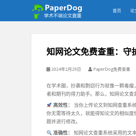
P
a
首页
论
p
e
r
d
o
知网论文免费查重：守
g
免
费
2024年2月29日
PaperDog免费查重
论
文
在学术圈，抄袭和剽窃行为就像一颗毒瘤
查
者和期刊的得力助手。那么，知网论文查
重
平
高效性：
当你上传论文到知网查重系
台
你无需等待太久，就能得知论文的相似度
题并进行修改。
准确性：
知网论文查重系统采用的文