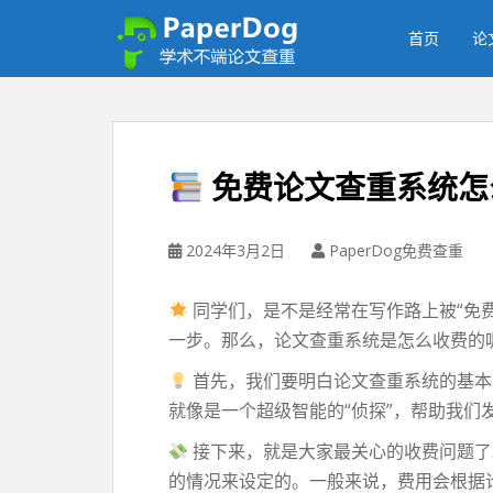
P
a
首页
论
p
e
r
d
o
免费论文查重系统怎
g
免
费
2024年3月2日
PaperDog免费查重
论
文
同学们，是不是经常在写作路上被“免
查
一步。那么，论文查重系统是怎么收费的
重
平
首先，我们要明白论文查重系统的基本
台
就像是一个超级智能的“侦探”，帮助我们
接下来，就是大家最关心的收费问题了
的情况来设定的。一般来说，费用会根据