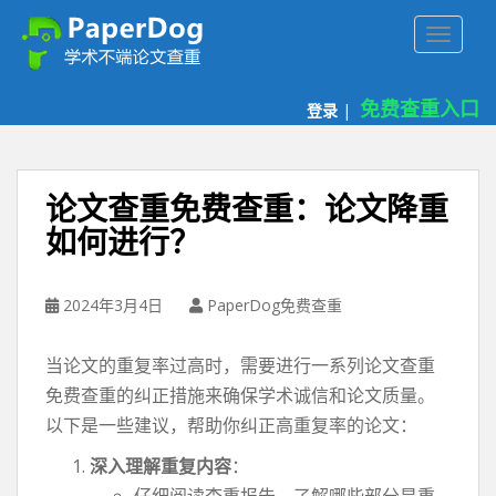
P
TOGGLE
a
p
e
免费查重入口
登录
|
r
d
o
g
论文查重免费查重：论文降重
免
如何进行？
费
论
文
2024年3月4日
PaperDog免费查重
查
重
当论文的重复率过高时，需要进行一系列论文查重
平
台
免费查重的纠正措施来确保学术诚信和论文质量。
以下是一些建议，帮助你纠正高重复率的论文：
深入理解重复内容
：