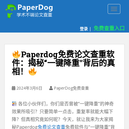
P
TOGGLE
a
p
e
免费查重入口
登录
|
r
d
o
g
Paperdog免费论文查重软
免
件：揭秘“一键降重”背后的真
费
相！
论
文
查
2024年3月6日
PaperDog免费查重
重
平
台
各位小伙伴们，你们是否曾被“一键降重”的神奇
效果所吸引？只要简单一点击，重复率就能大幅下
降？但真相究竟如何呢？今天，就让我来为大家揭
秘Paperdog
免费论文查重
免费软件与“一键降重”背